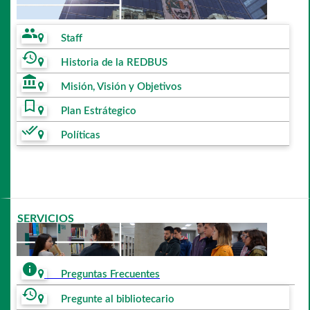
people
Staff
history
Historia de la REDBUS
account_balance
Misión, Visión y Objetivos
bookmark_border
Plan Estrátegico
done_all
Políticas
SERVICIOS
info
Preguntas Frecuentes
history
Pregunte al bibliotecario