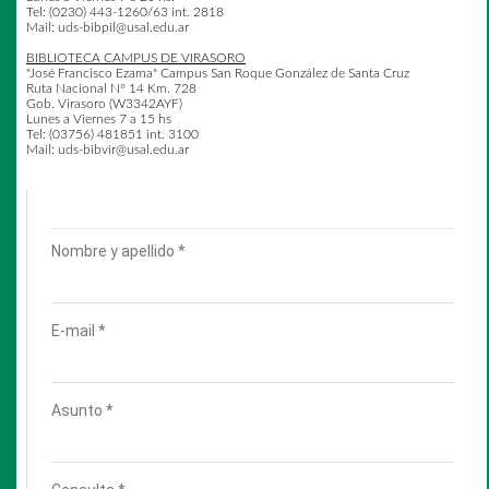
Tel: (0230) 443-1260/63 int. 2818
Cómo se conforman los Fondos y Colecciones de Archivo
Mail: uds-bibpil@usal.edu.ar
La Biblioteca Histórica es depositaria de series documentales
BIBLIOTECA CAMPUS DE VIRASORO
con valor histórico como manuscritos, correspondencia, fotos,
"José Francisco Ezama" Campus San Roque González de Santa Cruz
dibujos, archivos de imagen y sonido, etc. de personalidades
Ruta Nacional N° 14 Km. 728
destacadas en la Universidad o en el ámbito de la ciencia y la
Gob. Virasoro (W3342AYF)
cultura. Hasta el momento está conformado por:
Lunes a Viernes 7 a 15 hs
Tel: (03756) 481851 int. 3100
♦ Colección “
Papeles de Enrique y Ricardo Finochietto
”
Mail: uds-bibvir@usal.edu.ar
♦ Colección
"
Papeles del Prof. Werner Hoffmann
"
♦ Fondo “
Instituto de Arqueología Prof. Juan Manuel
Suetta
”
♦ Fondo “
Archivo personal Eduardo Gustavo Bergara
Leumann
”
♦
Colección de fotografías de la Universidad del Salvador
La Preservación
Política de acceso a las Colecciones Especiales y
Documentos de archivo
Instructivo de uso de libros anteriores a 1820
y de
Documentos de archivo
Glosario para un bibliófilo