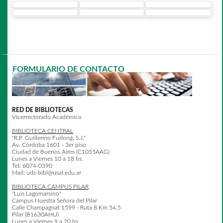
♦ Colección Finochietto
: Conformada por la biblioteca
personal de los Doctores Enrique y Ricardo Finochietto, donada
en el año 1960. Colección cerrada. Cantidad: 4925 libros, 662
números de revistas.
♦ Colección Furlong
: Biblioteca formada por obras del Padre
Guillermo Furlong, S.J. que se hallaban en la Biblioteca Central, y
bibliografía referida a su persona y obra. Colección abierta.
Cantidad: 295 libros, 53 números de revistas.
FORMULARIO DE CONTACTO
♦ Colección Hoffmann
: Conformada por la biblioteca personal
del Prof. Werner Hoffmann, donada por su hijo Dr. Juan Miguel
Hoffmann. Colección cerrada. Cantidad: 1967 libros.
♦ Colección Paz
: Biblioteca del Dr. Jesús H. Paz, donada por su
RED DE BIBLIOTECAS
familia. Colección cerrada. Cantidad: 2465 libros, 788 números
Vicerrectorado Académico
de revistas.
BIBLIOTECA CENTRAL
♦ Colección Quiles
: Libros del Padre Ismael Quiles, S.J. que se
"R.P. Guillermo Furlong, S.J."
hallaban en la Biblioteca Central. Colección cerrada. Cantidad:
Av. Córdoba 1601 - 3er piso
3162 libros, 827 números de revistas
.
Ciudad de Buenos Aires (C1055AAG)
Lunes a Viernes 10 a 18 hs.
♦ Colección Suetta
: Conformada por la biblioteca personal del
Tel: 6074-0390
Prof. Juan Manuel Suetta, donada por su hija Mg. Liliana Suetta.
Mail: uds-bibl@usal.edu.ar
Colección cerrada. Cantidad: 814 libros, 142 números de
revistas.
BIBLIOTECA CAMPUS PILAR
"Luis Lagomarsino"
♦ Colecciones Especiales
: Formada por libros de los siglos XVI
Campus Nuestra Señora del Pilar
al XIX, libros con formatos especiales, libros dedicados, etc.
Calle Champagnat 1599 - Ruta 8 Km 54,5
Colección abierta. Cantidad: 1817 libros, 216 números de
Pilar (B1630AHU)
revistas.
Lunes a Viernes 9 a 20 hs.