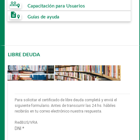
people_outline
Capacitación para Usuarios
description
Guías de ayuda
LIBRE DEUDA