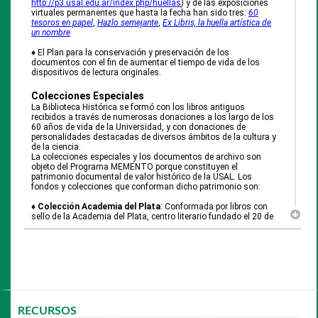
http://p3.usal.edu.ar/index.php/huellas
) y de las exposiciones
virtuales permanentes que hasta la fecha han sido tres:
60
tesoros en papel
,
Hazlo semejante
,
Ex Libris, la huella artística de
un nombre
♦ El Plan para la conservación y preservación de los
documentos con el fin de aumentar el tiempo de vida de los
dispositivos de lectura originales.
...
Colecciones Especiales
La Biblioteca Histórica se formó con los libros antiguos
recibidos a través de numerosas donaciones a los largo de los
60 años de vida de la Universidad, y con donaciones de
personalidades destacadas de diversos ámbitos de la cultura y
de la ciencia.
La colecciones especiales y los documentos de archivo son
objeto del Programa MEMENTO porque constituyen el
patrimonio documental de valor histórico de la USAL. Los
fondos y colecciones que conforman dicho patrimonio son:
♦ Colección Academia del Plata
: Conformada por libros con
sello de la Academia del Plata, centro literario fundado el 20 de
abril de 1879. Colección cerrada. Cantidad: 270 libros.
♦ Colección Albanese
: Biblioteca personal del Dr. Roque
Albanese, donada por sus hijos, los Doctores Eduardo y
Alfonso Albanese. Colección cerrada. Cantidad: 500 libros, 4213
números de revistas.
♦ Colección Bergara
: Conformado por los libros que Eduardo
Bergara Leumann legó a la USAL. Colección cerrada. Cantidad:
RECURSOS
837 libros, 178 números de revistas.