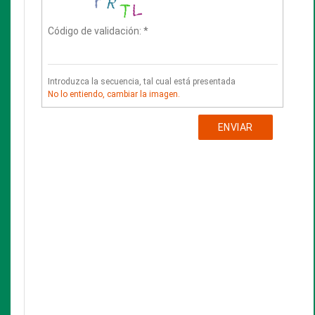
La Preservación
Política de acceso a las Colecciones Especiales y
Documentos de archivo
Instructivo de uso de libros anteriores a 1820
y de
Documentos de archivo
Glosario para un bibliófilo