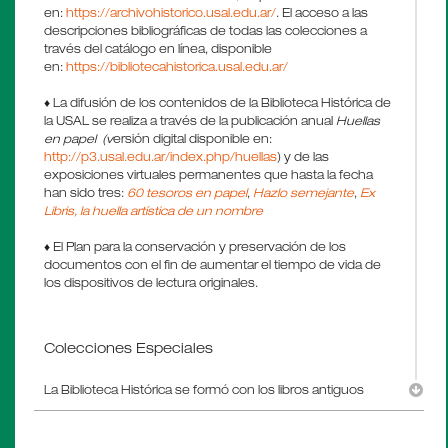
en:
https://archivohistorico.usal.edu.ar/
. El acceso a las
descripciones bibliográficas de todas las colecciones a
través del catálogo en línea, disponible
en:
https://bibliotecahistorica.usal.edu.ar/
♦ La difusión de los contenidos de la Biblioteca Histórica de
la USAL se realiza a través de la publicación anual
Huellas
en papel (v
ersión digital disponible en:
http://p3.usal.edu.ar/index.php/huellas
) y de las
exposiciones virtuales permanentes que hasta la fecha
han sido tres:
60 tesoros en papel
,
Hazlo semejante
,
Ex
Libris, la huella artística de un nombre
♦ El Plan para la conservación y preservación de los
documentos con el fin de aumentar el tiempo de vida de
los dispositivos de lectura originales.
...
Colecciones Especiales
La Biblioteca Histórica se formó con los libros antiguos
recibidos a través de numerosas donaciones a los largo de
los 60 años de vida de la Universidad, y con donaciones
de personalidades destacadas de diversos ámbitos de la