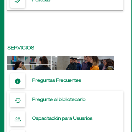
done_all
Políticas
SERVICIOS
info
Preguntas Frecuentes
history
Pregunte al bibliotecario
people_outline
Capacitación para Usuarios