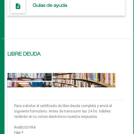
description
Guías de ayuda
LIBRE DEUDA