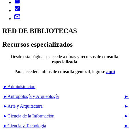
description
check_box
mail_outline
RED DE BIBLIOTECAS
Recursos especializados
Desde esta página se accede a obras y recursos de
consulta
especializada
Para acceder a obras de
consulta general
, ingrese
aquí
►Administración
►Antropología y Arqueología
►F
►Arte y Arquitectura
►G
►Ciencia de la Información
►H
►Ciencia y Tecnología
►L