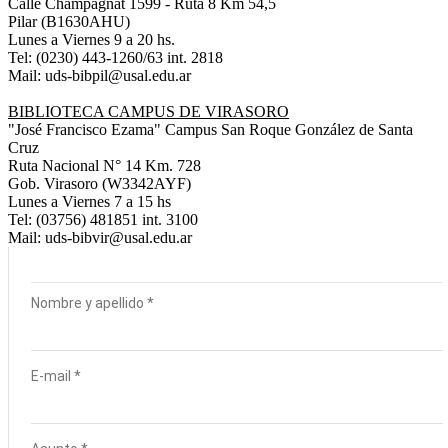
Calle Champagnat 1599 - Ruta 8 Km 54,5
Pilar (B1630AHU)
Lunes a Viernes 9 a 20 hs.
Tel: (0230) 443-1260/63 int. 2818
Mail: uds-bibpil@usal.edu.ar
BIBLIOTECA CAMPUS DE VIRASORO
"José Francisco Ezama" Campus San Roque González de Santa
Cruz
Ruta Nacional N° 14 Km. 728
Gob. Virasoro (W3342AYF)
Lunes a Viernes 7 a 15 hs
Tel: (03756) 481851 int. 3100
Mail: uds-bibvir@usal.edu.ar