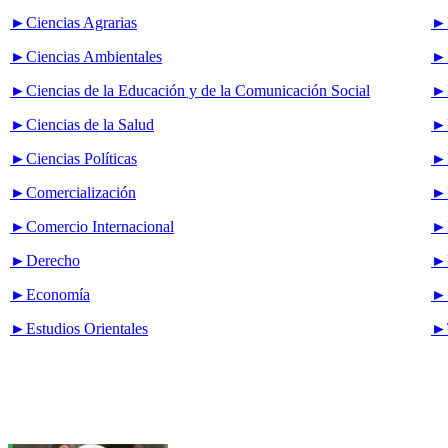
►Ciencias Agrarias
►M
►Ciencias Ambientales
►N
►Ciencias de la Educación y de la Comunicación Social
►P
►Ciencias de la Salud
►P
►Ciencias Políticas
►R
►Comercialización
►R
►Comercio Internacional
►R
►Derecho
►R
►Economía
►S
►Estudios Orientales
►T