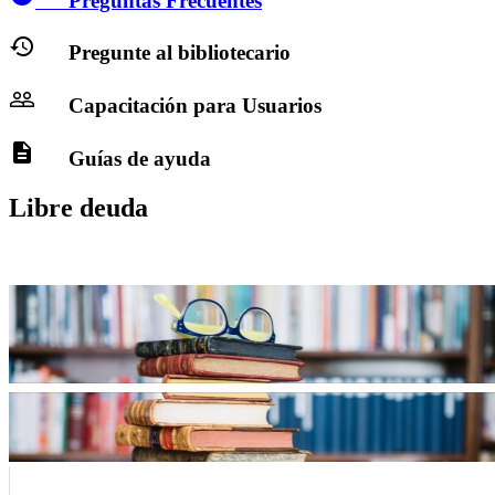
Preguntas Frecuentes
history
Pregunte al bibliotecario
people_outline
Capacitación para Usuarios
description
Guías de ayuda
Libre deuda