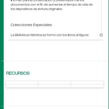
♦ El Plan para la conservación y preservación de los
documentos con el fin de aumentar el tiempo de vida de
los dispositivos de lectura originales.
...
Colecciones Especiales
La Biblioteca Histórica se formó con los libros antiguos
recibidos a través de numerosas donaciones a los largo de
los 60 años de vida de la Universidad, y con donaciones
de personalidades destacadas de diversos ámbitos de la
cultura y de la ciencia.
La colecciones especiales y los documentos de archivo
son objeto del Programa MEMENTO porque constituyen
el patrimonio documental de valor histórico de la USAL. Los
fondos y colecciones que conforman dicho patrimonio
RECURSOS
son:
♦ Colección Academia del Plata
: Conformada por libros con
sello de la Academia del Plata, centro literario fundado el 20
de abril de 1879. Colección cerrada. Cantidad: 270 libros.
♦ Colección Albanese
: Biblioteca personal del Dr. Roque
Albanese, donada por sus hijos, los Doctores Eduardo y