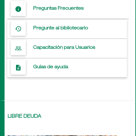
info
Preguntas Frecuentes
history
Pregunte al bibliotecario
people_outline
Capacitación para Usuarios
description
Guías de ayuda
LIBRE DEUDA