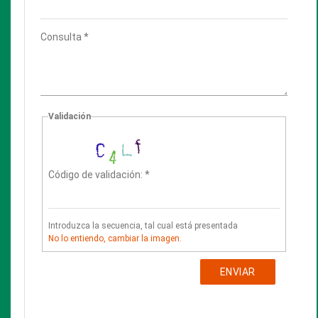
♦ Colección “
Papeles de Enrique y Ricardo Finochietto
”
♦ Colección
"
Papeles del Prof. Werner Hoffmann
"
♦ Fondo “
Instituto de Arqueología Prof. Juan Manuel
Suetta
”
♦ Fondo “
Archivo personal Eduardo Gustavo Bergara
Leumann
”
♦
Colección de fotografías de la Universidad del Salvador
La Preservación
Política de acceso a las Colecciones Especiales y
Documentos de archivo
Instructivo de uso de libros anteriores a 1820
y de
Documentos de archivo
Glosario para un bibliófilo