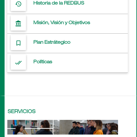
history
Historia de la REDBUS
account_balance
Misión, Visión y Objetivos
bookmark_border
Plan Estrátegico
done_all
Políticas
SERVICIOS