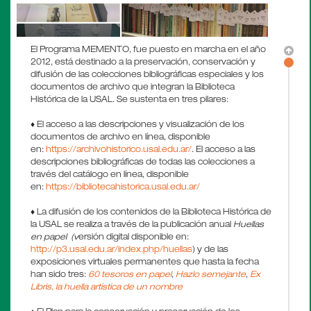
El Programa MEMENTO, fue puesto en marcha en el año
2012, está destinado a la preservación, conservación y
difusión de las colecciones bibliográficas especiales y los
documentos de archivo que integran la Biblioteca
Histórica de la USAL. Se sustenta en tres pilares:
♦ El acceso a las descripciones y visualización de los
documentos de archivo en línea, disponible
en:
https://archivohistorico.usal.edu.ar/
. El acceso a las
descripciones bibliográficas de todas las colecciones a
través del catálogo en línea, disponible
en:
https://bibliotecahistorica.usal.edu.ar/
♦ La difusión de los contenidos de la Biblioteca Histórica de
la USAL se realiza a través de la publicación anual
Huellas
en papel (v
ersión digital disponible en:
http://p3.usal.edu.ar/index.php/huellas
) y de las
exposiciones virtuales permanentes que hasta la fecha
han sido tres:
60 tesoros en papel
,
Hazlo semejante
,
Ex
Libris, la huella artística de un nombre