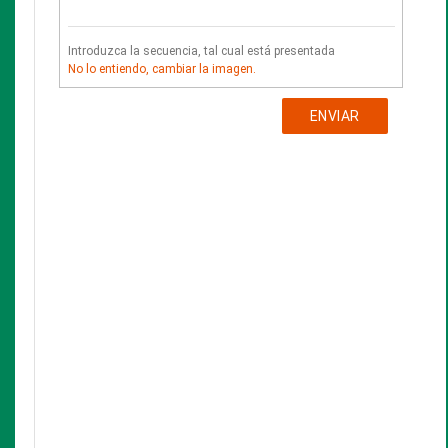
Instructivo de uso de libros anteriores a 1820
y de
Documentos de archivo
Glosario para un bibliófilo