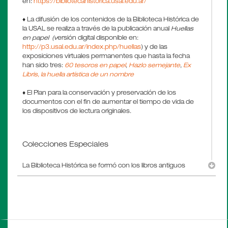
en:
https://bibliotecahistorica.usal.edu.ar/
♦ La difusión de los contenidos de la Biblioteca Histórica de
la USAL se realiza a través de la publicación anual
Huellas
en papel (v
ersión digital disponible en:
http://p3.usal.edu.ar/index.php/huellas
) y de las
exposiciones virtuales permanentes que hasta la fecha
han sido tres:
60 tesoros en papel
,
Hazlo semejante
,
Ex
Libris, la huella artística de un nombre
♦ El Plan para la conservación y preservación de los
documentos con el fin de aumentar el tiempo de vida de
los dispositivos de lectura originales.
...
Colecciones Especiales
La Biblioteca Histórica se formó con los libros antiguos
recibidos a través de numerosas donaciones a los largo de
los 60 años de vida de la Universidad, y con donaciones
de personalidades destacadas de diversos ámbitos de la
cultura y de la ciencia.
La colecciones especiales y los documentos de archivo
son objeto del Programa MEMENTO porque constituyen