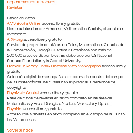
Repositorios institucionales
Revistas
Bases de datos
AMS Books Online
acceso libre y gratuito
Libros publicados por American Mathematical Society, disponibles
libremente.
A
rXiv.org
acceso libre y gratuito
Servicio de preprints en el área de Física, Matemáticas, Ciencias de
la Computación, Biología Cuántica y Estadística con más de
200.000 artículos disponibles. Es elaborado por US National
Science Foundation y la Cornell University.
Cornell University Library Historical Math Monographs
acceso libre y
gratuito
Colección digital de monografías seleccionadas dentro del campo
de las matemáticas, las cuales han expirado sus derechos de
copyrights
Phys
Math Central
acceso libre y gratuito
Base de datos de revistas en texto completo en las área de
Matemáticas y Física Biológica, Nuclear, Molecular y Óptica.
PhysNet
acceso libre y gratuito
Acceso libre a revistas en texto completo en el campo de la Física y
las Matemáticas
Volver al índice