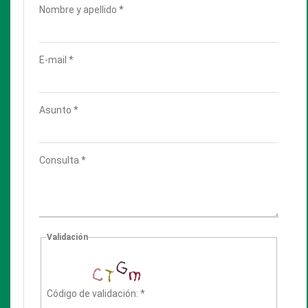
Cómo se conforman los Fondos y Colecciones de Archivo
La Biblioteca Histórica es depositaria de series
documentales con valor histórico como manuscritos,
correspondencia, fotos, dibujos, archivos de imagen y
sonido, etc. de personalidades destacadas en la
Universidad o en el ámbito de la ciencia y la cultura. Hasta
el momento está conformado por:
♦ Colección “
Papeles de Enrique y Ricardo Finochietto
”
♦ Colección
"
Papeles del Prof. Werner Hoffmann
"
♦ Fondo “
Instituto de Arqueología Prof. Juan Manuel
Suetta
”
♦ Fondo “
Archivo personal Eduardo Gustavo Bergara
Leumann
”
♦
Colección de fotografías de la Universidad del Salvador
La Preservación
Política de acceso a las Colecciones Especiales y
Documentos de archivo