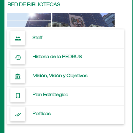
RED DE BIBLIOTECAS
people
Staff
history
Historia de la REDBUS
account_balance
Misión, Visión y Objetivos
bookmark_border
Plan Estrátegico
done_all
Políticas