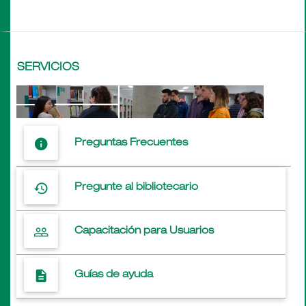
SERVICIOS
info
Preguntas Frecuentes
history
Pregunte al bibliotecario
people_outline
Capacitación para Usuarios
description
Guías de ayuda